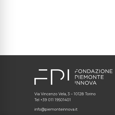
Via Vincenzo Vela, 3 – 10128 Torino
Tel +39 011 19501401
info@piemonteinnova.it