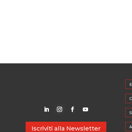
E
C
S
A
Iscriviti alla Newsletter