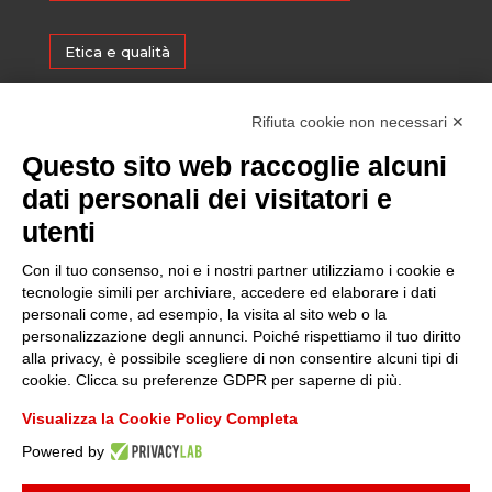
Etica e qualità
Certificazioni
Rifiuta cookie non necessari ✕
Questo sito web raccoglie alcuni
Sostenibilità
dati personali dei visitatori e
utenti
Amministrazione trasparente
Con il tuo consenso, noi e i nostri partner utilizziamo i cookie e
tecnologie simili per archiviare, accedere ed elaborare i dati
personali come, ad esempio, la visita al sito web o la
Media
personalizzazione degli annunci. Poiché rispettiamo il tuo diritto
alla privacy, è possibile scegliere di non consentire alcuni tipi di
cookie. Clicca su preferenze GDPR per saperne di più.
Whistleblowing
Visualizza la Cookie Policy Completa
Powered by
© 2025 FONDAZIONE PIEMONTE INNOVA | P.I:
09049730014
| TUTTI I