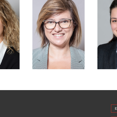
Federica
a Colucci
L
Lombardi
abile Area
Inn
pliance
Compliance Consultant
nkedin
Linkedin
E