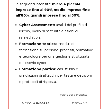
le seguenti intensità:
micro e piccole
imprese fino al 90%
,
medie imprese fino
all’80%
,
grandi imprese fino al 50%
.
Cyber Assessment:
analisi del profilo di
rischio, livello di maturità e azioni di
remediation;
Formazione teorica:
moduli di
formazione su persone, processi, normative
e tecnologie per una gestione strutturata
del rischio cyber;
Formazione pratica:
casi studio e
simulazioni di attacchi per testare decisioni
e protocolli di risposta.
PICCOLA
Valore della proposta
MEDIA
GRANDE
IMPRESA
IMPRESA
IMPRESA
12.500 + IVA