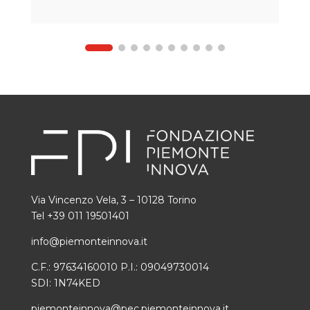
Via Vincenzo Vela, 3 – 10128 Torino
Tel +39 011 19501401
info@piemonteinnova.it
C.F.: 97634160010 P.I.: 09049730014
SDI: 1N74KED
piemonteinnova@pec.piemonteinnova.it