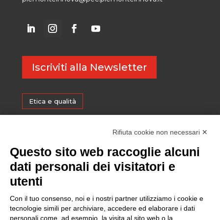
Iscriviti alla Newsletter
Etica e qualità
Certificazioni
Rifiuta cookie non necessari ✕
Questo sito web raccoglie alcuni
Sostenibilità
dati personali dei visitatori e
utenti
Amministrazione trasparente
Con il tuo consenso, noi e i nostri partner utilizziamo i cookie e
tecnologie simili per archiviare, accedere ed elaborare i dati
personali come, ad esempio, la visita al sito web o la