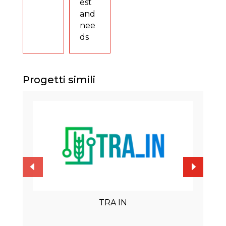
est
and
nee
ds
Progetti simili
TRA IN