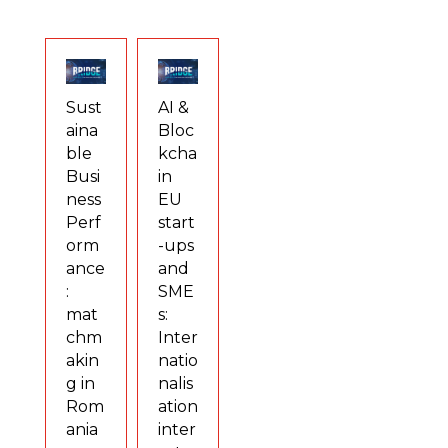
Sust
AI &
aina
Bloc
ble
kcha
Busi
in
ness
EU
Perf
start
orm
-ups
ance
and
:
SME
mat
s:
chm
Inter
akin
natio
g in
nalis
Rom
ation
ania
inter