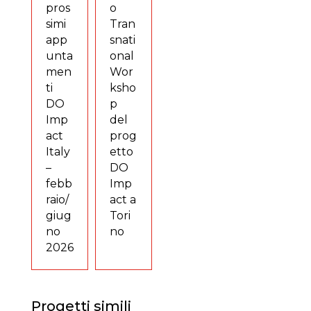
pros
o
simi
Tran
app
snati
unta
onal
men
Wor
ti
ksho
DO
p
Imp
del
act
prog
Italy
etto
–
DO
febb
Imp
raio/
act a
giug
Tori
no
no
2026
Progetti simili