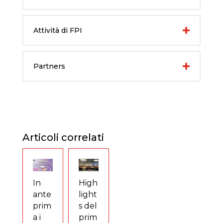
Attività di FPI
Partners
Articoli correlati
In
High
ante
light
prim
s del
a i
prim