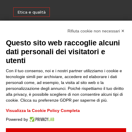
Etica e qualità
Certificazioni
Rifiuta cookie non necessari ✕
Questo sito web raccoglie alcuni
Sostenibilità
dati personali dei visitatori e
utenti
Amministrazione trasparente
Con il tuo consenso, noi e i nostri partner utilizziamo i cookie e
tecnologie simili per archiviare, accedere ed elaborare i dati
personali come, ad esempio, la visita al sito web o la
Media
personalizzazione degli annunci. Poiché rispettiamo il tuo diritto
alla privacy, è possibile scegliere di non consentire alcuni tipi di
cookie. Clicca su preferenze GDPR per saperne di più.
Whistleblowing
Visualizza la Cookie Policy Completa
Powered by
© 2025 FONDAZIONE PIEMONTE INNOVA | P.I:
09049730014
| TUTTI I