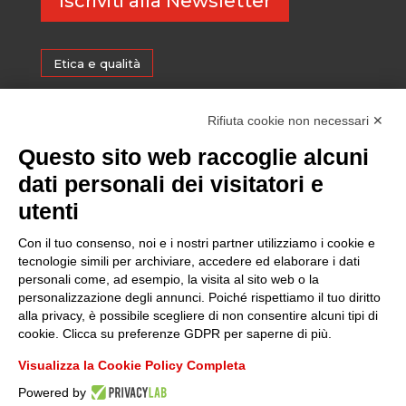
Iscriviti alla Newsletter
Etica e qualità
Certificazioni
Rifiuta cookie non necessari ✕
Questo sito web raccoglie alcuni
Sostenibilità
dati personali dei visitatori e
utenti
Amministrazione trasparente
Con il tuo consenso, noi e i nostri partner utilizziamo i cookie e
tecnologie simili per archiviare, accedere ed elaborare i dati
personali come, ad esempio, la visita al sito web o la
Media
personalizzazione degli annunci. Poiché rispettiamo il tuo diritto
alla privacy, è possibile scegliere di non consentire alcuni tipi di
cookie. Clicca su preferenze GDPR per saperne di più.
Whistleblowing
Visualizza la Cookie Policy Completa
Powered by