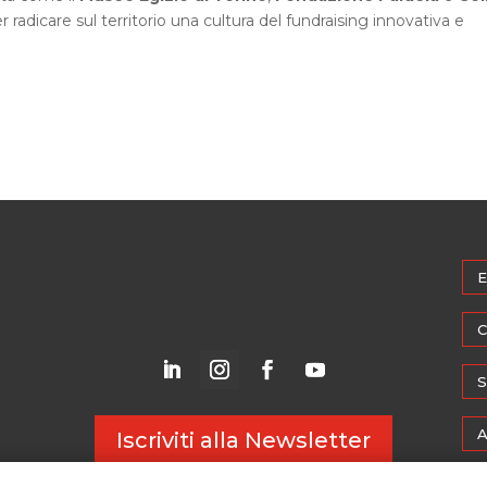
radicare sul territorio una cultura del fundraising innovativa e
E
C
S
A
Iscriviti alla Newsletter
M