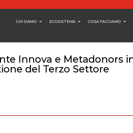
CHI SIAMO
ECOSISTEMA
COSA FACCIAMO
te Innova e Metadonors i
zione del Terzo Settore
 Innova e Metadonors insieme per rafforzare l’innovazione del Terz