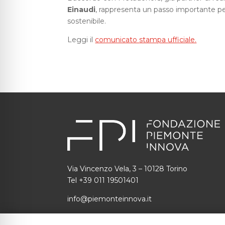
Einaudi
, rappresenta un passo importante per 
sostenibile.
Leggi il
comunicato
stampa
ufficiale.
Via Vincenzo Vela, 3 – 10128 Torino
Tel +39 011 19501401
info@piemonteinnova.it
C.F.: 97634160010 P.I.: 09049730014