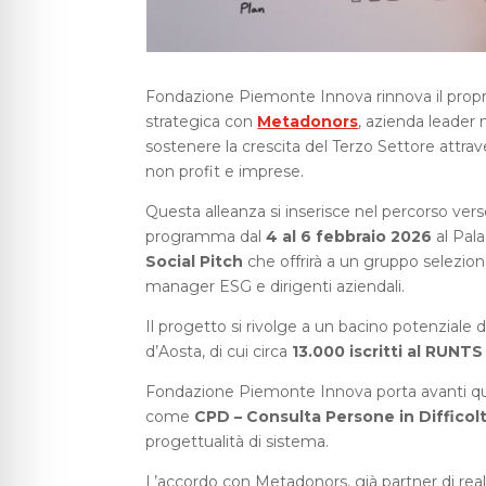
Fondazione Piemonte Innova rinnova il propr
strategica con
Metadonors
, azienda leader n
sostenere la crescita del Terzo Settore attrav
non profit e imprese.
Questa alleanza si inserisce nel percorso ver
programma dal
4 al 6 febbraio 2026
al Pala
Social Pitch
che offrirà a un gruppo selezionat
manager ESG e dirigenti aziendali.
Il progetto si rivolge a un bacino potenziale d
d’Aosta, di cui circa
13.000 iscritti al RUNT
Fondazione Piemonte Innova porta avanti questa
come
CPD – Consulta Persone in Difficol
progettualità di sistema.
L’accordo con Metadonors, già partner di rea