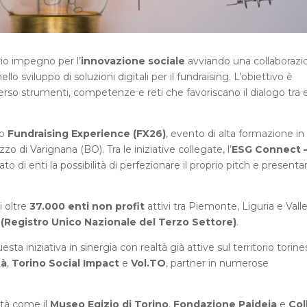
io impegno per l’
innovazione sociale
avviando una collaborazi
ello sviluppo di soluzioni digitali per il fundraising. L’obiettivo è
erso strumenti, competenze e reti che favoriscano il dialogo tra 
so
Fundraising Experience (FX26)
, evento di alta formazione in
zzo di Varignana (BO). Tra le iniziative collegate, l’
ESG Connect 
o di enti la possibilità di perfezionare il proprio pitch e presentar
i oltre
37.000 enti non profit
attivi tra Piemonte, Liguria e Vall
S (Registro Unico Nazionale del Terzo Settore)
.
 iniziativa in sinergia con realtà già attive sul territorio torine
tà
,
Torino Social Impact
e
Vol.TO
, partner in numerose
ltà come il
Museo Egizio di Torino
,
Fondazione Paideia
e
Col