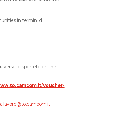
nities in termini di:
averso lo sportello on line
ww.to.camcom.it/Voucher-
la.lavoro@to.camcom.it