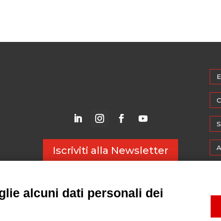
E
C
S
A
Iscriviti alla Newsletter
M
lie alcuni dati personali dei
W