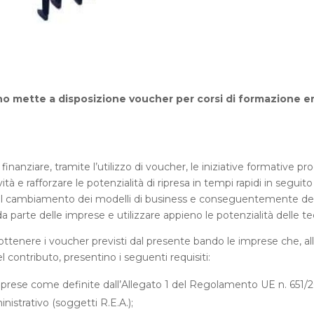
o mette a disposizione voucher per corsi di formazione ero
inanziare, tramite l’utilizzo di voucher, le iniziative formative p
ività e rafforzare le potenzialità di ripresa in tempi rapidi in segu
re il cambiamento dei modelli di business e conseguentemente dei
a parte delle imprese e utilizzare appieno le potenzialità delle te
enere i voucher previsti dal presente bando le imprese che, all
contributo, presentino i seguenti requisiti:
rese come definite dall’Allegato 1 del Regolamento UE n. 651/2014
strativo (soggetti R.E.A.);