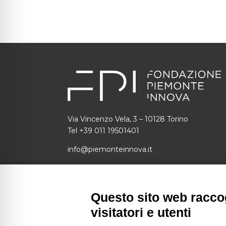
Via Vincenzo Vela, 3 – 10128 Torino
Tel +39 011 19501401
info@piemonteinnova.it
C.F.: 97634160010 P.I.: 09049730014
SDI: 1N74KED
Questo sito web raccog
piemonteinnova@pec.piemonteinnova.it
visitatori e utenti