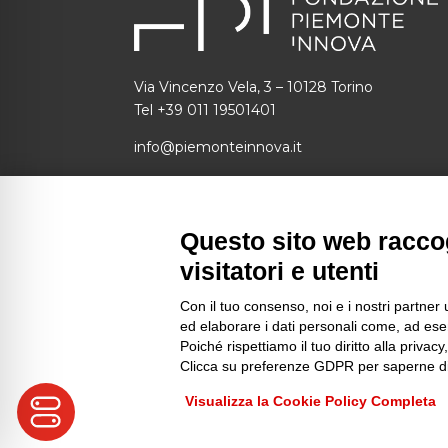
Via Vincenzo Vela, 3 – 10128 Torino
Tel +39 011 19501401
info@piemonteinnova.it
C.F.: 97634160010 P.I.: 09049730014
SDI: 1N74KED
Questo sito web raccog
piemonteinnova@pec.piemonteinnova.it
visitatori e utenti
Con il tuo consenso, noi e i nostri partner 
ed elaborare i dati personali come, ad esem
© 2025 FONDAZIONE PIEMONTE INNOVA | P.
Poiché rispettiamo il tuo diritto alla privacy
Clicca su preferenze GDPR per saperne di
Visualizza la Cookie Policy Completa