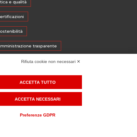
tica e qualità
ertificazioni
ostenibilità
mministrazione trasparente
edia
Rifiuta cookie non necessari ✕
histleblowing
ACCETTA TUTTO
ACCETTA NECESSARI
OOKIE POLICY
| DEVELOPED BY
MAILANDER
Preferenze GDPR
Gestisci consenso