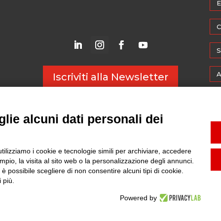
E
C
S
A
Iscriviti alla Newsletter
M
lie alcuni dati personali dei
W
utilizziamo i cookie e tecnologie simili per archiviare, accedere
pio, la visita al sito web o la personalizzazione degli annunci.
I:
09049730014
| TUTTI I DIRITTI RISERVATI |
INFORMATIVA PRIVACY
|
C
, è possibile scegliere di non consentire alcuni tipi di cookie.
 più.
Powered by
Translate »