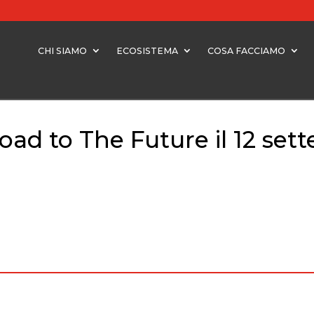
CHI SIAMO
ECOSISTEMA
COSA FACCIAMO
oad to The Future il 12 set
ad to The Future il 12 settembre a Colleretto Giacosa