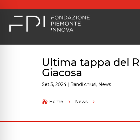
Ultima tappa del R
Giacosa
Set 3, 2024
|
Bandi chiusi
,
News
Ultima tappa del Ro

Home
5
News
5