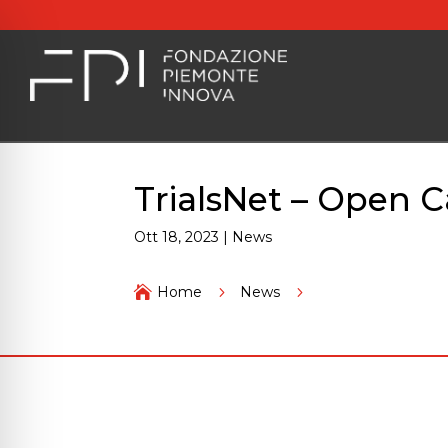
TrialsNet – Open C
Ott 18, 2023
|
News
TrialsNet – Open Ca

Home
5
News
5