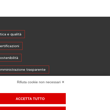
tica e qualità
ertificazioni
ostenibilità
mministrazione trasparente
edia
Rifiuta cookie non necessari ✕
histleblowing
ACCETTA TUTTO