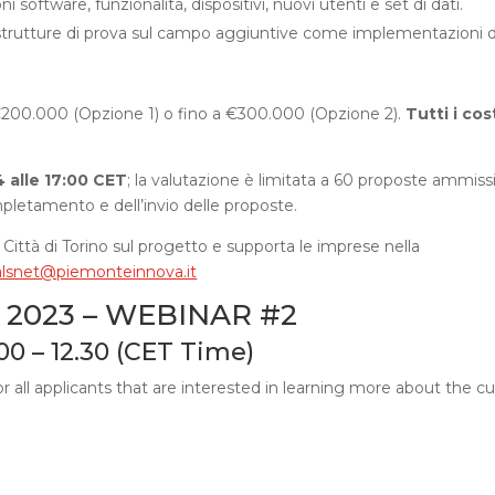
i software, funzionalità, dispositivi, nuovi utenti e set di dati.
astrutture di prova sul campo aggiuntive come implementazioni d
 €200.000 (Opzione 1) o fino a €300.000 (Opzione 2).
Tutti i cos
4 alle 17:00 CET
; la valutazione è limitata a 60 proposte ammissib
pletamento e dell’invio delle proposte.
ittà di Torino sul progetto e supporta le imprese nella
ialsnet@piemonteinnova.it
 2023 – WEBINAR #2
00 – 12.30 (CET Time)
 all applicants that are interested in learning more about the cu