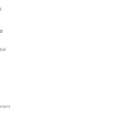
i
ti
ili
rrent