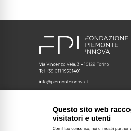
Via Vincenzo Vela, 3 – 10128 Torino
Tel +39 011 19501401
info@piemonteinnova.it
C.F.: 97634160010 P.I.: 09049730014
SDI: 1N74KED
Questo sito web raccog
piemonteinnova@pec.piemonteinnova.it
visitatori e utenti
Con il tuo consenso, noi e i nostri partner 