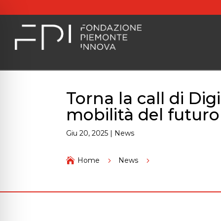
Torna la call di Dig
mobilità del futuro
Giu 20, 2025
|
News
Torna la call di Digi

Home
5
News
5