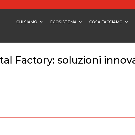
CHI SIAMO
ECOSISTEMA
COSA FACCIAMO
ital Factory: soluzioni innov
tal Factory: soluzioni innovative per la mobilità del futuro