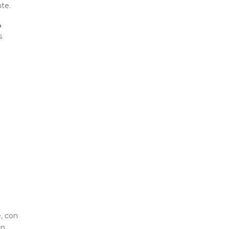
nte.
A
s
e, con
in