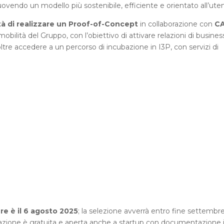
ovendo un modello più sostenibile, efficiente e orientato all’ute
lità di realizzare un Proof-of-Concept
in collaborazione con
C
mobilità del Gruppo, con l’obiettivo di attivare relazioni di busines
ltre accedere a un percorso di incubazione in I3P, con servizi di
e è il 6 agosto 2025
; la selezione avverrà entro fine settembr
ipazione è gratuita e aperta anche a startup con documentazione 