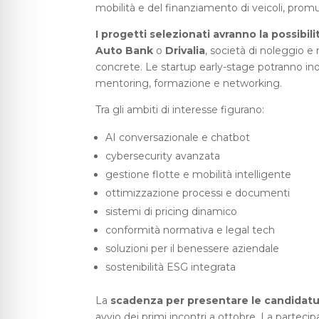
mobilità e del finanziamento di veicoli, promu
I progetti selezionati avranno la possibi
Auto Bank
o
Drivalia
, società di noleggio e 
concrete. Le startup early-stage potranno ino
mentoring, formazione e networking.
Tra gli ambiti di interesse figurano:
AI conversazionale e chatbot
cybersecurity avanzata
gestione flotte e mobilità intelligente
ottimizzazione processi e documenti
sistemi di pricing dinamico
conformità normativa e legal tech
soluzioni per il benessere aziendale
sostenibilità ESG integrata
La
scadenza per presentare le candidatur
avvio dei primi incontri a ottobre. La partec