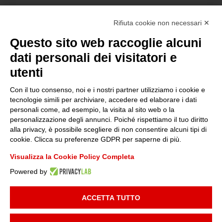
Certificazioni
Rifiuta cookie non necessari ✕
Questo sito web raccoglie alcuni
Sostenibilità
dati personali dei visitatori e
utenti
Amministrazione trasparente
Con il tuo consenso, noi e i nostri partner utilizziamo i cookie e
tecnologie simili per archiviare, accedere ed elaborare i dati
personali come, ad esempio, la visita al sito web o la
Media
personalizzazione degli annunci. Poiché rispettiamo il tuo diritto
alla privacy, è possibile scegliere di non consentire alcuni tipi di
cookie. Clicca su preferenze GDPR per saperne di più.
Whistleblowing
Visualizza la Cookie Policy Completa
Powered by
© 2025 FONDAZIONE PIEMONTE INNOVA | P.I:
09049730014
| TUTTI I
DIRITTI RISERVATI |
INFORMATIVA PRIVACY
|
COOKIE POLICY
|
ACCETTA TUTTO
DEVELOPED BY
MAILANDER