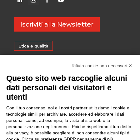
Iscriviti alla Newsletter
Etica e qualità
Certificazioni
Rifiuta cookie non necessari ✕
Questo sito web raccoglie alcuni
Sostenibilità
dati personali dei visitatori e
utenti
Amministrazione trasparente
Con il tuo consenso, noi e i nostri partner utilizziamo i cookie e
tecnologie simili per archiviare, accedere ed elaborare i dati
personali come, ad esempio, la visita al sito web o la
Media
personalizzazione degli annunci. Poiché rispettiamo il tuo diritto
alla privacy, è possibile scegliere di non consentire alcuni tipi di
cookie. Clicca su preferenze GDPR per saperne di più.