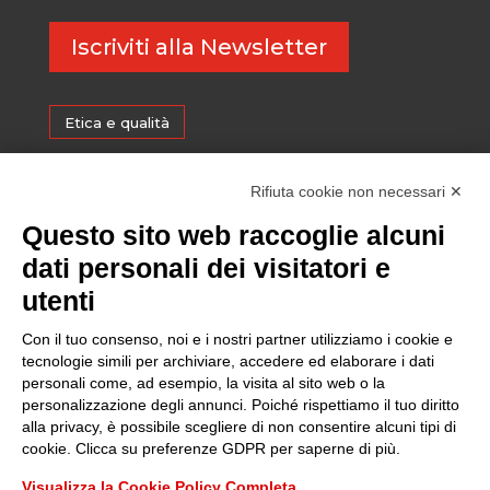
Iscriviti alla Newsletter
Etica e qualità
Certificazioni
Rifiuta cookie non necessari ✕
Questo sito web raccoglie alcuni
Sostenibilità
dati personali dei visitatori e
utenti
Amministrazione trasparente
Con il tuo consenso, noi e i nostri partner utilizziamo i cookie e
tecnologie simili per archiviare, accedere ed elaborare i dati
personali come, ad esempio, la visita al sito web o la
Media
personalizzazione degli annunci. Poiché rispettiamo il tuo diritto
alla privacy, è possibile scegliere di non consentire alcuni tipi di
cookie. Clicca su preferenze GDPR per saperne di più.
Whistleblowing
Visualizza la Cookie Policy Completa