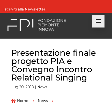
Iscriviti alla Newsletter
Presentazione finale
progetto PIA e
Convegno Incontro
Relational Singing
Lug 20, 2018
|
News

Home
5
News
5
Presentazione finale progetto PIA e Convegno