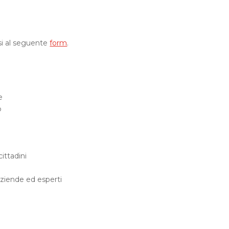
rsi al seguente
form
.
e
o
ittadini
iende ed esperti