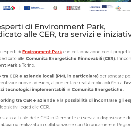
esperti di Environment Park,
ato alle CER, tra servizi e iniziati
li esperti di
Environment Park
e in collaborazione con il progett
dedicato alle
Comunità Energetiche Rinnovabili (CER)
. L’incon
nt Park
a Torino.
 tra CER e aziende locali (PMI, in particolare)
per sondare poss
ncentivare nuove adesioni, al presentare realtà replicabili fino a
fav
izi tecnologici implementabili in Comunità Energetiche.
working tra CER e aziende
e la
possibilità di incontrare gli es
egislativi legati alle CER.
o stato attuale delle CER in Piemonte e i servizi a disposizione di
abbiamo realizzato in collaborazione con Unioncamere e Regio