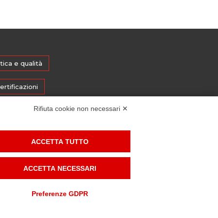
tica e qualità
ertificazioni
Rifiuta cookie non necessari ✕
ostenibilità
mministrazione trasparente
ACCETTA TUTTO
edia
ACCETTA NECESSARI
histleblowing
Preferenze GDPR