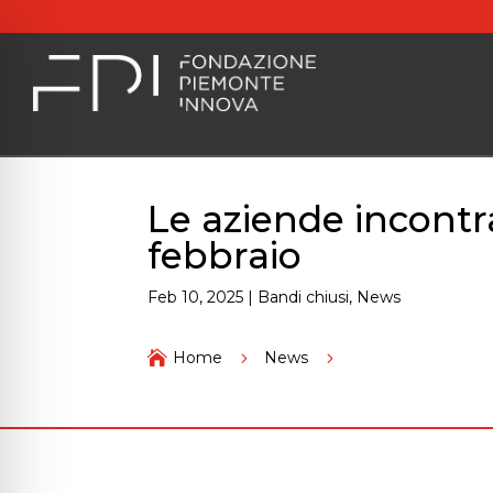
Le aziende incontran
febbraio
Feb 10, 2025
|
Bandi chiusi
,
News
Le aziende incontrano

Home
5
News
5