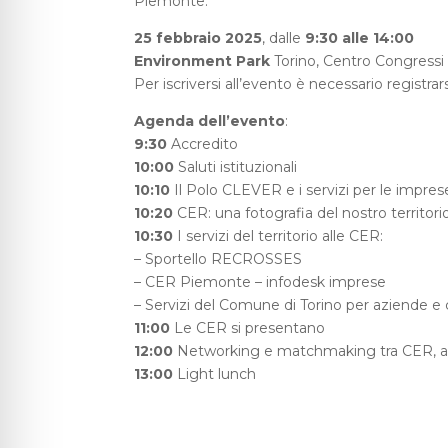
Piemonte.
25 febbraio 2025
, dalle
9:30 alle 14:00
Environment Park
Torino, Centro Congressi
Per iscriversi all’evento è necessario registra
Agenda dell’evento
:
9:30
Accredito
10:00
Saluti istituzionali
10:10
Il Polo CLEVER e i servizi per le impres
10:20
CER: una fotografia del nostro territori
10:30
I servizi del territorio alle CER:
– Sportello RECROSSES
– CER Piemonte – infodesk imprese
– Servizi del Comune di Torino per aziende e c
11:00
Le CER si presentano
12:00
Networking e matchmaking tra CER, az
13:00
Light lunch