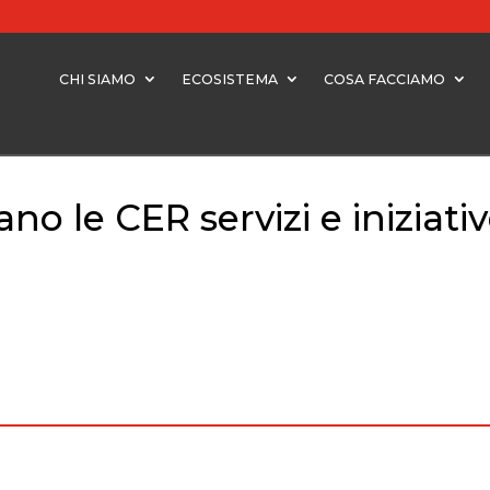
CHI SIAMO
ECOSISTEMA
COSA FACCIAMO
o le CER servizi e iniziative
 le CER servizi e iniziative sul territorio – 25 febbraio