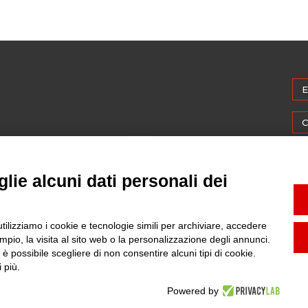
E
C
S
lie alcuni dati personali dei
A
Iscriviti alla Newsletter
M
utilizziamo i cookie e tecnologie simili per archiviare, accedere
pio, la visita al sito web o la personalizzazione degli annunci.
, è possibile scegliere di non consentire alcuni tipi di cookie.
W
 più.
Powered by