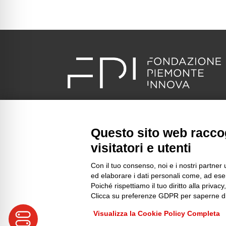
Via Vincenzo Vela, 3 – 10128 Torino
Tel +39 011 19501401
Questo sito web raccog
info@piemonteinnova.it
visitatori e utenti
C.F.: 97634160010 P.I.: 09049730014
Con il tuo consenso, noi e i nostri partner 
SDI: 1N74KED
ed elaborare i dati personali come, ad esem
piemonteinnova@pec.piemonteinnova.it
Poiché rispettiamo il tuo diritto alla privacy
Clicca su preferenze GDPR per saperne di
Visualizza la Cookie Policy Completa