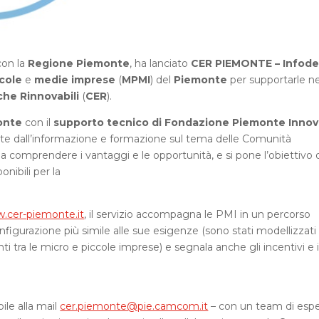
con la
Regione Piemonte
, ha lanciato
CER PIEMONTE – Infode
cole
e
medie imprese
(
MPMI
) del
Piemonte
per supportarle ne
he Rinnovabili
(
CER
).
onte
con il
supporto tecnico di Fondazione Piemonte Inno
rte dall’informazione e formazione sul tema delle Comunità
a comprendere i vantaggi e le opportunità, e si pone l’obiettivo 
onibili per la
cer-piemonte.it
, il servizio accompagna le PMI in un percorso
onfigurazione più simile alle sue esigenze (sono stati modellizzati
ti tra le micro e piccole imprese) e segnala anche gli incentivi e 
ile alla mail
cer.piemonte@pie.camcom.it
– con un team di espe