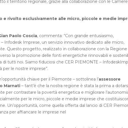
to il territorio regionale, grazie alla collaborazione con le Camere
 rivolto esclusivamente alle micro, piccole e medie imp
Gian Paolo Coscia
, commenta: “Con grande entusiasmo,
 Infodesk Imprese, un servizio innovativo dedicato alle micro,
e. Questo progetto, realizzato in collaborazione con la Regione
so la promozione delle fonti energetiche rinnovabili e sostenibi
ata di tutti noi. Siamo fiduciosi che CER PIEMONTE – InfodeskIm
à per le nostre imprese”.
opportunità chiave per il Piemonte – sottolinea l’
assessore
eo Marnati
– tant’è che la nostra regione è stata la prima a dotarsi
te per contrastare la povertà energetica e migliorare l’autonomi
ecialmente per le micro, piccole e medie imprese che costituisco
one. Un’opportunità, come quella offerta dal lancio di CER Piemo
nza per affiancare le imprese nel