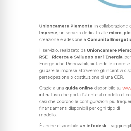
Unioncamere Piemonte
, in collaborazione 
Imprese
, un servizio dedicato alle
micro
,
pic
creazione e adesione a
Comunità Energetic
Il servizio, realizzato da
Unioncamere Piem
RSE
–
Ricerca e Sviluppo per l’Energia
, pa
Energetiche Rinnovabili, aiutando le imprese 
guidare le imprese attraverso gli incentivi disp
partecipazione o costituzione di una CER.
Grazie a una
guida online
disponibile su
www.
interattivo che porta l’utente al modello di c
casi che coprono le configurazioni più frequen
finanziamenti disponibili per ogni tipo di
modello.
È anche disponibile
un infodesk
– raggiungib