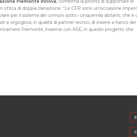
azione Piemonte Innova
, conferma la priorità di supportare le
n ottica di doppia transizione: “Le CER sono un’occasione imperd
lare per il sistema dei comuni sotto i cinquemila abitanti, che è
ti e orgogliosi, in qualità di partner tecnici, di essere a fianco dei
nioncamere Piemonte, insieme con RSE, in questo progetto che
E
C