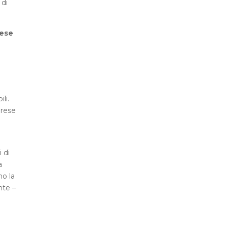
 di
rese
li.
prese
 di
a
no la
nte –