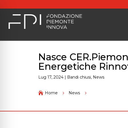
Nasce CER.Piemont
Energetiche Rinnov
Lug 17, 2024
|
Bandi chiusi
,
News
Nasce CER.Piemonte:

Home
5
News
5