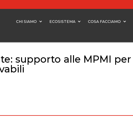
CHI SIAMO
ECOSISTEMA
COSA FACCIAMO
e: supporto alle MPMI per
abili
 supporto alle MPMI per le Comunità Energetiche Rinnovabili