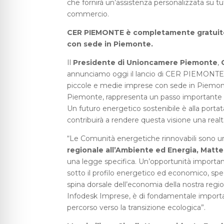
che fornirà un’assistenza personalizzata su tut
commercio.
CER PIEMONTE è completamente gratuito e
con sede in Piemonte.
Il
Presidente di Unioncamere Piemonte
,
annunciamo oggi il lancio di CER PIEMONTE –
piccole e medie imprese con sede in Piemont
Piemonte, rappresenta un passo importante ver
Un futuro energetico sostenibile è alla port
contribuirà a rendere questa visione una realt
“Le Comunità energetiche rinnovabili sono un’
regionale all’Ambiente ed Energia, Matt
una legge specifica. Un’opportunità importan
sotto il profilo energetico ed economico, sp
spina dorsale dell’economia della nostra regi
Infodesk Imprese, è di fondamentale importa
percorso verso la transizione ecologica”.