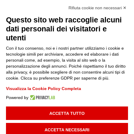
Certificazioni
Rifiuta cookie non necessari ✕
Questo sito web raccoglie alcuni
Sostenibilità
dati personali dei visitatori e
utenti
Amministrazione trasparente
Con il tuo consenso, noi e i nostri partner utilizziamo i cookie e
tecnologie simili per archiviare, accedere ed elaborare i dati
personali come, ad esempio, la visita al sito web o la
Media
personalizzazione degli annunci. Poiché rispettiamo il tuo diritto
alla privacy, è possibile scegliere di non consentire alcuni tipi di
cookie. Clicca su preferenze GDPR per saperne di più.
Whistleblowing
Visualizza la Cookie Policy Completa
Powered by
© 2025 FONDAZIONE PIEMONTE INNOVA | P.I:
09049730014
| TUTTI I
DIRITTI RISERVATI |
INFORMATIVA PRIVACY
|
COOKIE POLICY
|
ACCETTA TUTTO
DEVELOPED BY
MAILANDER
ACCETTA NECESSARI