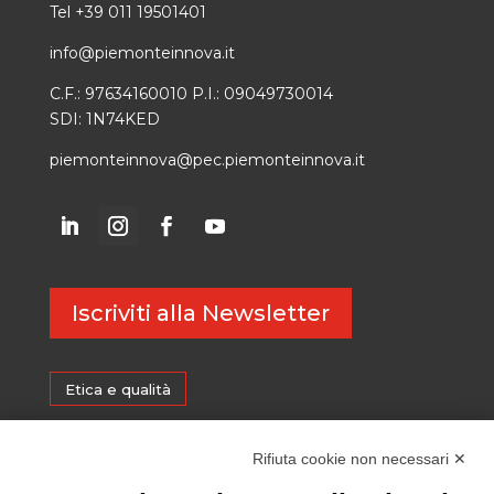
Tel +39 011 19501401
info@piemonteinnova.it
C.F.: 97634160010 P.I.: 09049730014
SDI: 1N74KED
piemonteinnova@pec.piemonteinnova.it
Iscriviti alla Newsletter
Etica e qualità
Certificazioni
Rifiuta cookie non necessari ✕