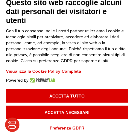
Questo sito web raccoglie alcuni
Sostenibilità
dati personali dei visitatori e
utenti
Amministrazione trasparente
Con il tuo consenso, noi e i nostri partner utilizziamo i cookie e
tecnologie simili per archiviare, accedere ed elaborare i dati
personali come, ad esempio, la visita al sito web o la
Media
personalizzazione degli annunci. Poiché rispettiamo il tuo diritto
alla privacy, è possibile scegliere di non consentire alcuni tipi di
cookie. Clicca su preferenze GDPR per saperne di più.
Whistleblowing
Visualizza la Cookie Policy Completa
Powered by
© 2025 FONDAZIONE PIEMONTE INNOVA | P.I:
09049730014
| TUTTI I
DIRITTI RISERVATI |
INFORMATIVA PRIVACY
|
COOKIE POLICY
|
ACCETTA TUTTO
DEVELOPED BY
MAILANDER
ACCETTA NECESSARI
Preferenze GDPR
Translate »