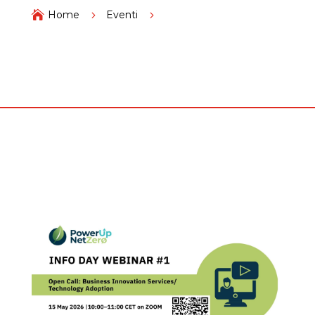

Home
5
Eventi
5
Webinar informativo il 15 maggio alle ore 10 sulla
Open Call dedicata a servizi per l’innovazione e
adozione tecnologica