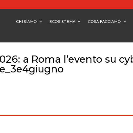
CHI SIAMO
ECOSISTEMA
COSA FACCIAMO
26: a Roma l’evento su cyb
ale_3e4giugno
26: a Roma l’evento su cybersecurity e innovazione digitale_3e4giug