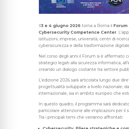
Il
3 e 4 giugno 2026
torna a Roma il
Forum 
Cybersecurity Competence Center
. L’ap
istituzioni, imprese, università, centri di ricer
cybersicurezza e della trasformazione digitale
Nel corso degli anni il Forum si è affermato
strategici legati alla sicurezza informatica, 
creando un dialogo costante tra settore pubb
L’edizione 2026 sarà articolata lungo due direttri
progettualità sviluppate a livello nazionale; 
internazionale, sia in ambito europeo che ext
In questo quadro, il programma sarà dedicato a
particolare attenzione alle implicazioni per il s
Tra i principali temi che verranno affrontati:
Cybersecurity, filiere strategiche e co