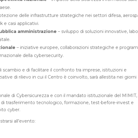
Paese.
otezione delle infrastrutture strategiche nei settori difesa, aerosp
e casi applicativi.
pubblica amministrazione
– sviluppo di soluzioni innovative, labo
itale.
zionale
– iniziative europee, collaborazioni strategiche e progra
rnazionale della cybersecurity.
i scambio e di facilitare il confronto tra imprese, istituzioni e
iative di rilievo in cui il Centro è coinvolto, sarà allestita nei giorni
ionale di Cybersicurezza e con il mandato istituzionale del MIMIT,
 di trasferimento tecnologico, formazione, test-before-invest e
ito cyber.
rarsi all’evento: