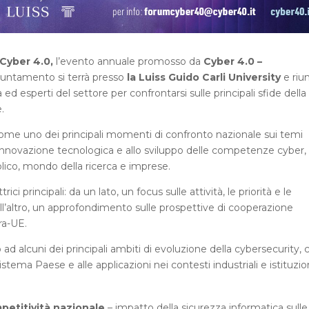
Cyber 4.0,
l’evento annuale promosso da
Cyber 4.0 –
puntamento si terrà presso
la Luiss Guido Carli University
e riun
ca ed esperti del settore per confrontarsi sulle principali sfide della
.
 come uno dei principali momenti di confronto nazionale sui temi
all’innovazione tecnologica e allo sviluppo delle competenze cyber,
lico, mondo della ricerca e imprese.
ci principali: da un lato, un focus sulle attività, le priorità e le
dall’altro, un approfondimento sulle prospettive di cooperazione
ra-UE.
d alcuni dei principali ambiti di evoluzione della cybersecurity, 
istema Paese e alle applicazioni nei contesti industriali e istituzion
mpetitività nazionale
– impatto della sicurezza informatica sulle