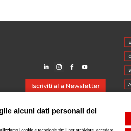
E
C
S
A
Iscriviti alla Newsletter
M
lie alcuni dati personali dei
W
utilizziamo i cookie e tecnologie simili per archiviare, accedere