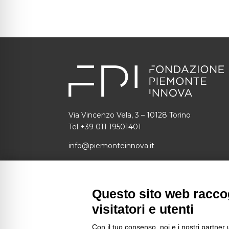
Via Vincenzo Vela, 3 – 10128 Torino
Tel +39 011 19501401
info@piemonteinnova.it
C.F.: 97634160010 P.I.: 09049730014
SDI: 1N74KED
Questo sito web raccog
piemonteinnova@pec.piemonteinnova.it
visitatori e utenti
Con il tuo consenso, noi e i nostri partner 