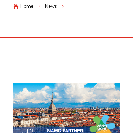

Home
5
News
5
Fondazione Piemonte Innova aderisce al Climate City
Contract della Città di Torino come Partner