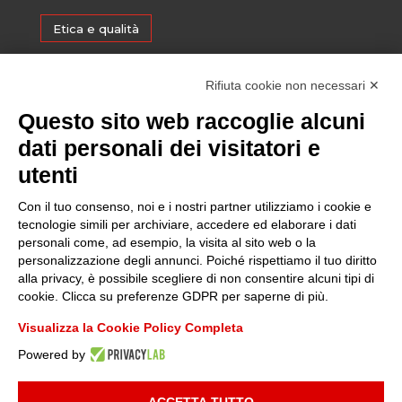
Etica e qualità
Certificazioni
Rifiuta cookie non necessari ✕
Questo sito web raccoglie alcuni
Sostenibilità
dati personali dei visitatori e
utenti
Amministrazione trasparente
Con il tuo consenso, noi e i nostri partner utilizziamo i cookie e
tecnologie simili per archiviare, accedere ed elaborare i dati
personali come, ad esempio, la visita al sito web o la
Media
personalizzazione degli annunci. Poiché rispettiamo il tuo diritto
alla privacy, è possibile scegliere di non consentire alcuni tipi di
cookie. Clicca su preferenze GDPR per saperne di più.
Whistleblowing
Visualizza la Cookie Policy Completa
Powered by
© 2025 FONDAZIONE PIEMONTE INNOVA | P.I:
09049730014
| TUTTI I
DIRITTI RISERVATI |
INFORMATIVA PRIVACY
|
COOKIE POLICY
|
ACCETTA TUTTO