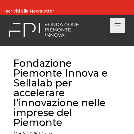
Iscriviti alla Newsletter
Fondazione
Piemonte Innova e
Sellalab per
accelerare
l’innovazione nelle
imprese del
Piemonte
Mar 6, 2026
|
News