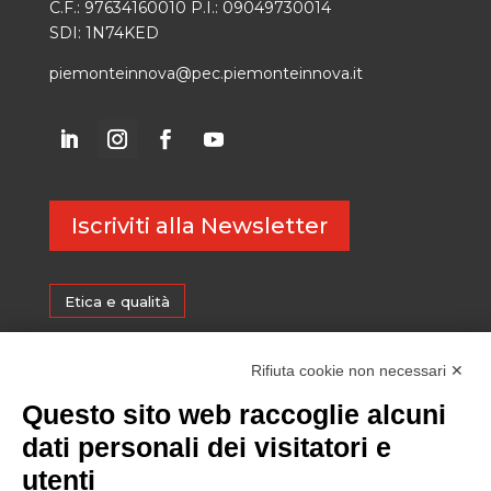
C.F.: 97634160010 P.I.: 09049730014
SDI: 1N74KED
piemonteinnova@pec.piemonteinnova.it
Iscriviti alla Newsletter
Etica e qualità
Certificazioni
Rifiuta cookie non necessari ✕
Questo sito web raccoglie alcuni
Sostenibilità
dati personali dei visitatori e
utenti