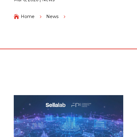

Home
5
News
5
Fondazione Piemonte Innova e Sellalab per
accelerare l’innovazione nelle imprese del Piemonte