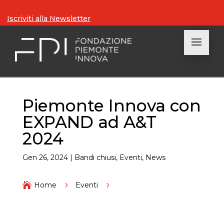
Iscriviti alla Newsletter
Piemonte Innova con
EXPAND ad A&T
2024
Gen 26, 2024
|
Bandi chiusi
,
Eventi
,
News

Home
5
Eventi
5
Piemonte Innova con EXPAND ad A&T 2024