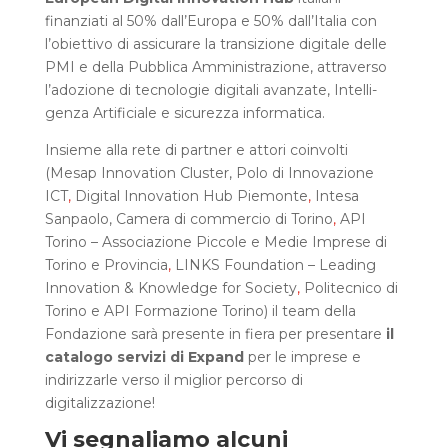
finanziati al 50% dall’Europa e 50% dall’Italia con
l’obiettivo di assi­cu­ra­re la tran­si­zio­ne digi­ta­le delle
PMI e della Pub­bli­ca Ammi­ni­stra­zio­ne, attra­ver­so
l’a­do­zio­ne di tec­no­lo­gie digi­ta­li avan­za­te, Intel­li­
gen­za Arti­fi­cia­le e sicu­rez­za infor­ma­ti­ca.
Insie­me alla rete di part­ner e atto­ri coin­vol­ti
(Mesap Innovation Cluster, Polo di Innovazione
ICT
,
Digital Innovation Hub Piemonte
,
Intesa
Sanpaolo, Camera di commercio di Torino
,
API
Torino – Associazione Piccole e Medie Imprese di
Torino e Provincia
,
LINKS Foundation – Leading
Innovation & Knowledge for Society
,
Politecnico di
Torino e API Formazione Torino) il team della
Fondazione sarà presente in fie­ra per presentare
il
catalogo servizi di Expand
per le imprese e
indirizzarle verso il miglior percorso di
digitalizzazione!
Vi segnaliamo alcuni