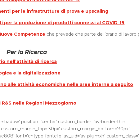
menti per le infrastrutture di prova e
upscaling
nti per la produzione di prodotti connessi al COVID-19
o Nuove Competenze
che prevede che parte dell’orario di lavoro
Per la Ricerca
o nell’attività di ricerca
gica e la digitalizzazione
no alle attività economiche nelle aree interne a seguito
 di R&S nelle Regioni Mezzogiorno
no-shadow’ position=’center’ custom_border=’av-border-thin’
” custom_margin_top=’30px’ custom_margin_bottom=’30px’
ue808′ font=’entypo-fontello’ av_uid=’av-jxkjimxh’ custom_class=