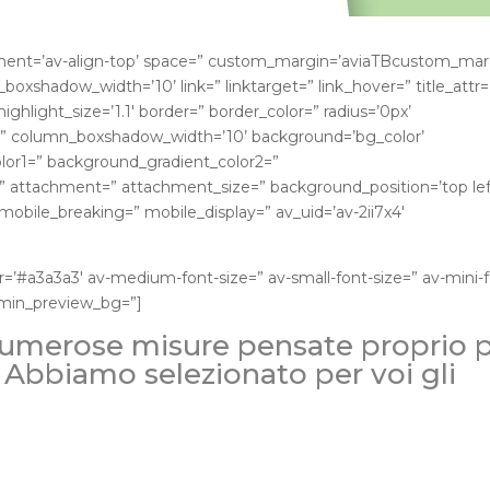
ignment=’av-align-top’ space=” custom_margin=’aviaTBcustom_mar
xshadow_width=’10’ link=” linktarget=” link_hover=” title_attr=
ighlight_size=’1.1′ border=” border_color=” radius=’0px’
=” column_boxshadow_width=’10’ background=’bg_color’
lor1=” background_gradient_color2=”
c=” attachment=” attachment_size=” background_position=’top lef
obile_breaking=” mobile_display=” av_uid=’av-2ii7x4′
or=’#a3a3a3′ av-medium-font-size=” av-small-font-size=” av-mini-
admin_preview_bg=”]
 numerose misure pensate proprio 
 Abbiamo selezionato per voi gli