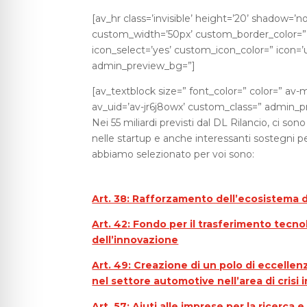
[av_hr class=’invisible’ height=’20’ shadow=’
custom_width=’50px’ custom_border_color=
icon_select=’yes’ custom_icon_color=” icon=’
admin_preview_bg=”]
[av_textblock size=” font_color=” color=” av-
av_uid=’av-jr6j8owx’ custom_class=” admin_
Nei 55 miliardi previsti dal DL Rilancio, ci s
nelle startup e anche interessanti sostegni per
abbiamo selezionato per voi sono:
Art. 38: Rafforzamento dell’ecosistema d
Art. 42: Fondo per il trasferimento tecno
dell’innovazione
Art. 49: Creazione di un polo di eccellenz
nel settore automotive nell’area di crisi
Art. 57: Aiuti alle imprese per la ricerca 