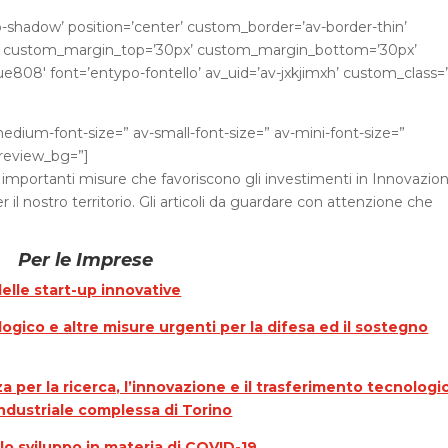
no-shadow’ position=’center’ custom_border=’av-border-thin’
” custom_margin_top=’30px’ custom_margin_bottom=’30px’
ue808′ font=’entypo-fontello’ av_uid=’av-jxkjimxh’ custom_class=
medium-font-size=” av-small-font-size=” av-mini-font-size=”
preview_bg=”]
ono importanti misure che favoriscono gli investimenti in Innovazio
 il nostro territorio. Gli articoli da guardare con attenzione che
Per le Imprese
elle start-up innovative
logico e altre misure urgenti per la difesa ed il sostegno
a per la ricerca, l’innovazione e il trasferimento tecnologi
 industriale complessa di Torino
e lo sviluppo in materia di COVID-19