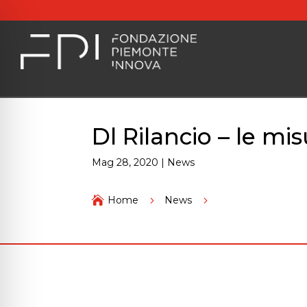
Dl Rilancio – le mi
Mag 28, 2020
|
News
Dl Rilancio – le misu

Home
5
News
5