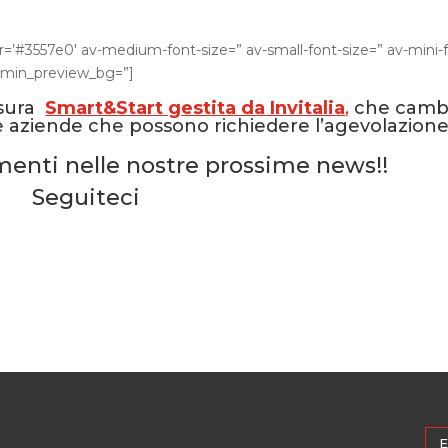
or=’#3557e0′ av-medium-font-size=” av-small-font-size=” av-mini-
admin_preview_bg=”]
Misura
Smart&Start gestita da Invitalia
,
che camb
lle aziende che possono richiedere l’agevolazione
menti nelle nostre prossime news!!
Seguiteci
E