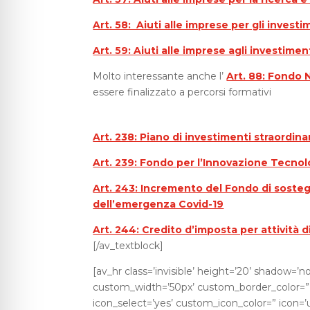
Art. 58: Aiuti alle imprese per gli investi
Art. 59: Aiuti alle imprese agli investime
Molto interessante anche l’
Art. 88: Fond
essere finalizzato a percorsi formativi
Art. 238: Piano di investimenti straordinari
Art. 239: Fondo per l’Innovazione Tecnolo
Art. 243: Incremento del Fondo di sosteg
dell’emergenza Covid-19
Art. 244: Credito d’imposta per attività
[/av_textblock]
[av_hr class=’invisible’ height=’20’ shadow=’
custom_width=’50px’ custom_border_color=
icon_select=’yes’ custom_icon_color=” icon=’