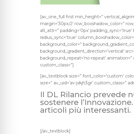
[av_one_full first min_height=” vertical_al
margin=’30px,0′ row_boxshadow_color=” row_bo
alt_attr=” padding=’0px’ padding_sync=’true’ h
radius_sync=’true’ column_boxshadow_color
background_color=” background_gradient_co
background_gradient_direction=’vertical’ sr
background_repeat=’no-repeat’ animation=” m
custom_class=”]
[av_textblock size=” font_color=’custom’ col
size=” av_uid=’av-jxkjh3gr’ custom_class=” 
Il DL Rilancio prevede
sostenere l’Innovazione.
articoli più interessanti.
[/av_textblock]