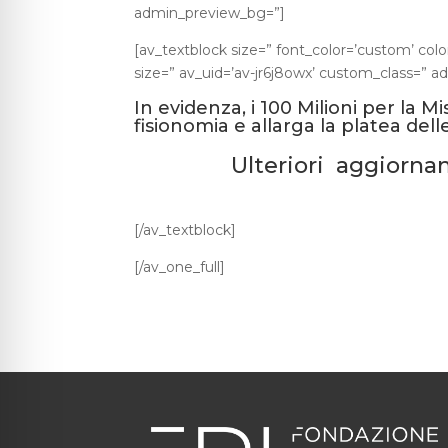
admin_preview_bg=”]
[av_textblock size=” font_color=’custom’ col
size=” av_uid=’av-jr6j8owx’ custom_class=” 
In evidenza, i 100 Milioni per la 
fisionomia e allarga la platea de
Ulteriori aggiorna
[/av_textblock]
[/av_one_full]