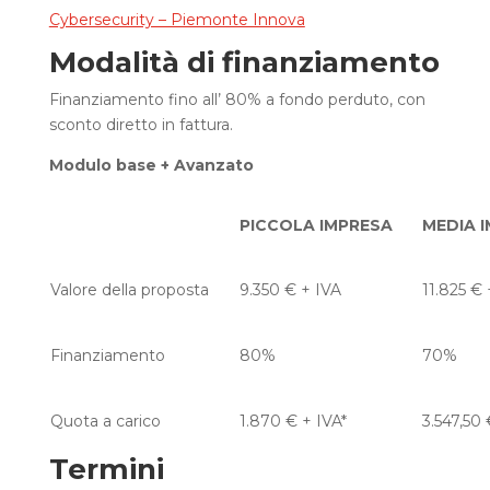
Cybersecurity – Piemonte Innova
Modalità di finanziamento
Finanziamento fino all’ 80% a fondo perduto, con
sconto diretto in fattura.
Modulo base + Avanzato
PICCOLA IMPRESA​
MEDIA I
Valore
della
proposta
9.350 € + IVA
11.825 € 
Finanziamento
80%​
70%​
Quota a carico​
1.870 € + IVA
*
3.547,50 
Termini