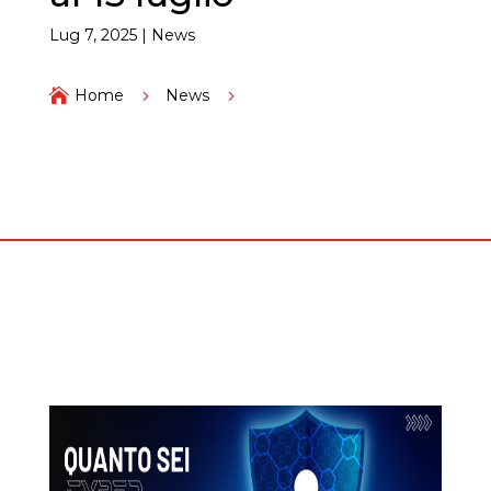
Lug 7, 2025
|
News

Home
5
News
5
Contributo a fondo perduto per migliorare la
cybersecurity delle imprese_Nuova manifestazione di
interesse aperta fino al 15 luglio