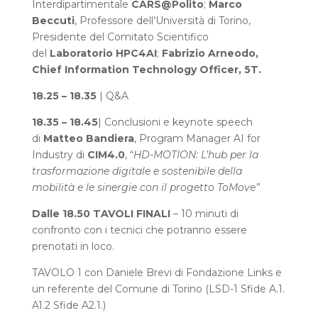
Interdipartimentale
CARS@Polito
;
Marco
Beccuti
, Professore dell’Università di Torino,
Presidente del Comitato Scientifico
del
Laboratorio HPC4AI
;
Fabrizio Arneodo,
Chief Information Technology Officer,
5T.
18.25 – 18.35
| Q&A
18.35 – 18.45
| Conclusioni e keynote speech
di
Matteo Bandiera
, Program Manager AI for
Industry di
CIM4.0
, “
HD-MOTION: L’hub per la
trasformazione digitale e sostenibile della
mobilità e le sinergie con il progetto ToMov
e”
Dalle 18.50 TAVOLI FINALI
– 10 minuti di
confronto con i tecnici che potranno essere
prenotati in loco.
TAVOLO 1 con Daniele Brevi di Fondazione Links e
un referente del Comune di Torino (LSD-1 Sfide A.1.
A1.2 Sfide A2.1.)