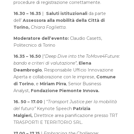
procedure di registrazione correttamente.
16.30 – 16.35
|
Saluti istituzionali
da parte
dell’
Assessora alla mobilità della Città di
Torino,
Chiara Foglietta
.
Moderatore dell’evento:
Claudio Casetti,
Politecnico di Torino
16.35 – 16.50
|“
Deep Dive into the ToMove4Future:
bando e criteri di valutazione”
,
Elena
Deambrogio
,
Responsabile Ufficio Innovazione
Aperta e collaborazione con le imprese,
Comune
di Torino
, e
Miriam Pirra
, Senior Business
Analyst,
Fondazione Piemonte Innova.
16. 50 – 17.00
| “
Transport Justice per la mobilità
del futuro”
Keynote Speech
Patrizia
Malgieri,
Direttrice area pianificazione presso TRT
TRASPORTI E TERRITORIO SRL.
17.00 – 17.15
|
Embracing the Challenge: