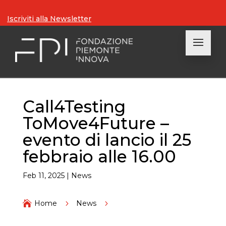
Iscriviti alla Newsletter
Call4Testing
ToMove4Future –
evento di lancio il 25
febbraio alle 16.00
Feb 11, 2025
|
News

Home
5
News
5
Call4Testing ToMove4Future – evento di lancio il 25