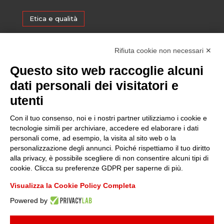
Etica e qualità
Certificazioni
Rifiuta cookie non necessari ✕
Questo sito web raccoglie alcuni
Sostenibilità
dati personali dei visitatori e
utenti
Amministrazione trasparente
Con il tuo consenso, noi e i nostri partner utilizziamo i cookie e
tecnologie simili per archiviare, accedere ed elaborare i dati
personali come, ad esempio, la visita al sito web o la
Media
personalizzazione degli annunci. Poiché rispettiamo il tuo diritto
alla privacy, è possibile scegliere di non consentire alcuni tipi di
cookie. Clicca su preferenze GDPR per saperne di più.
Whistleblowing
Visualizza la Cookie Policy Completa
Powered by
© 2025 FONDAZIONE PIEMONTE INNOVA | P.I:
09049730014
| TUTTI I