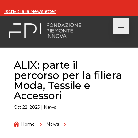
Iscriviti alla Newsletter
ALIX: parte il
percorso per la filiera
Moda, Tessile e
Accessori
Ott 22, 2025
|
News

Home
5
News
5
ALIX: parte il percorso per la filiera Moda, Tessile e