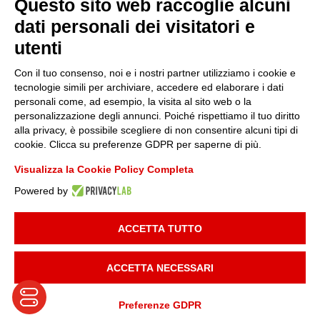
Questo sito web raccoglie alcuni
Sostenibilità
dati personali dei visitatori e
utenti
Amministrazione trasparente
Con il tuo consenso, noi e i nostri partner utilizziamo i cookie e
tecnologie simili per archiviare, accedere ed elaborare i dati
personali come, ad esempio, la visita al sito web o la
Media
personalizzazione degli annunci. Poiché rispettiamo il tuo diritto
alla privacy, è possibile scegliere di non consentire alcuni tipi di
cookie. Clicca su preferenze GDPR per saperne di più.
Whistleblowing
Visualizza la Cookie Policy Completa
Powered by
© 2025 FONDAZIONE PIEMONTE INNOVA | P.I:
09049730014
| TUTTI I
DIRITTI RISERVATI |
INFORMATIVA PRIVACY
|
COOKIE POLICY
|
ACCETTA TUTTO
DEVELOPED BY
MAILANDER
ACCETTA NECESSARI
Preferenze GDPR
Translate »