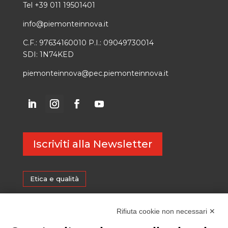
Tel +39 011 19501401
info@piemonteinnova.it
C.F.: 97634160010 P.I.: 09049730014
SDI: 1N74KED
piemonteinnova@pec.piemonteinnova.it
Iscriviti alla Newsletter
Etica e qualità
Certificazioni
Rifiuta cookie non necessari ✕