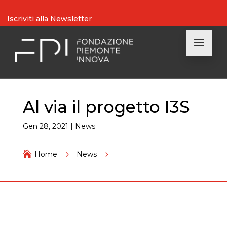
Iscriviti alla Newsletter
Al via il progetto I3S
Gen 28, 2021
|
News
Al via il progetto I3S

Home
5
News
5