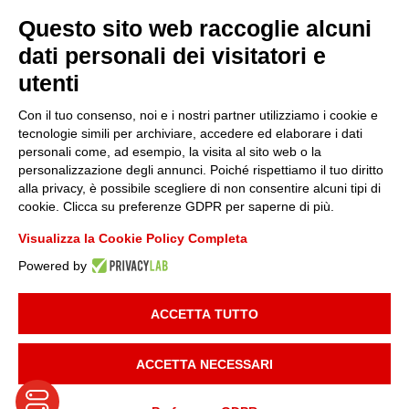
Questo sito web raccoglie alcuni
Sostenibilità
dati personali dei visitatori e
utenti
Amministrazione trasparente
Con il tuo consenso, noi e i nostri partner utilizziamo i cookie e
tecnologie simili per archiviare, accedere ed elaborare i dati
personali come, ad esempio, la visita al sito web o la
Media
personalizzazione degli annunci. Poiché rispettiamo il tuo diritto
alla privacy, è possibile scegliere di non consentire alcuni tipi di
cookie. Clicca su preferenze GDPR per saperne di più.
Whistleblowing
Visualizza la Cookie Policy Completa
Powered by
© 2025 FONDAZIONE PIEMONTE INNOVA | P.I:
09049730014
| TUTTI I
DIRITTI RISERVATI |
INFORMATIVA PRIVACY
|
COOKIE POLICY
|
ACCETTA TUTTO
DEVELOPED BY
MAILANDER
ACCETTA NECESSARI