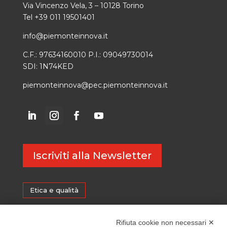
Via Vincenzo Vela, 3 – 10128 Torino
Tel +39 011 19501401
info@piemonteinnova.it
C.F.: 97634160010 P.I.: 09049730014
SDI: 1N74KED
piemonteinnova@pec.piemonteinnova.it
Iscriviti alla Newsletter
Etica e qualità
Certificazioni
Rifiuta cookie non necessari ✕