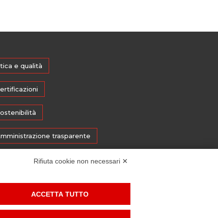
tica e qualità
ertificazioni
ostenibilità
mministrazione trasparente
edia
Rifiuta cookie non necessari ✕
histleblowing
ACCETTA TUTTO