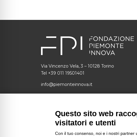
Via Vincenzo Vela, 3 – 10128 Torino
Tel +39 011 19501401
info@piemonteinnova.it
C.F.: 97634160010 P.I.: 09049730014
SDI: 1N74KED
Questo sito web raccog
piemonteinnova@pec.piemonteinnova.it
visitatori e utenti
Con il tuo consenso, noi e i nostri partner 