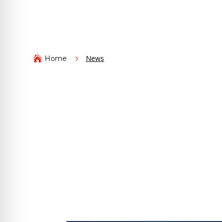
News

Home
5