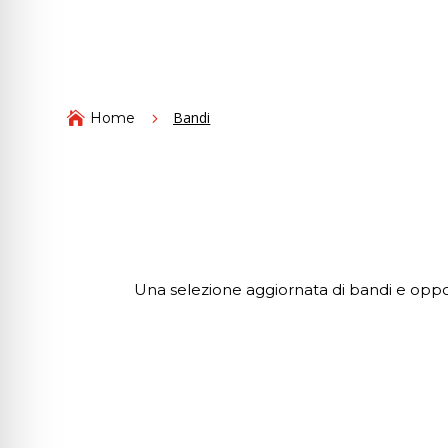
Bandi

Home
5
Una selezione aggiornata di bandi e oppo