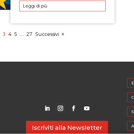
Leggi di più
3
4
5
…
27
Successivi
E
C
S
A
Iscriviti alla Newsletter