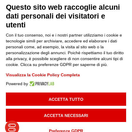
Questo sito web raccoglie alcuni
Sostenibilità
dati personali dei visitatori e
utenti
Amministrazione trasparente
Con il tuo consenso, noi e i nostri partner utilizziamo i cookie e
tecnologie simili per archiviare, accedere ed elaborare i dati
personali come, ad esempio, la visita al sito web o la
Media
personalizzazione degli annunci. Poiché rispettiamo il tuo diritto
alla privacy, è possibile scegliere di non consentire alcuni tipi di
cookie. Clicca su preferenze GDPR per saperne di più.
Whistleblowing
Visualizza la Cookie Policy Completa
Powered by
© 2025 FONDAZIONE PIEMONTE INNOVA | P.I:
09049730014
| TUTTI I
DIRITTI RISERVATI |
INFORMATIVA PRIVACY
|
COOKIE POLICY
|
ACCETTA TUTTO
DEVELOPED BY
MAILANDER
ACCETTA NECESSARI
Preferenze GDPR