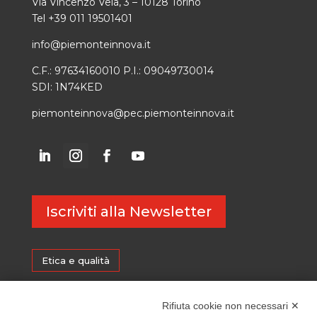
Via Vincenzo Vela, 3 – 10128 Torino
Tel +39 011 19501401
info@piemonteinnova.it
C.F.: 97634160010 P.I.: 09049730014
SDI: 1N74KED
piemonteinnova@pec.piemonteinnova.it
Iscriviti alla Newsletter
Etica e qualità
Certificazioni
Rifiuta cookie non necessari ✕