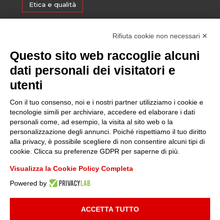
Etica e qualità
Certificazioni
Rifiuta cookie non necessari ✕
Questo sito web raccoglie alcuni
Sostenibilità
dati personali dei visitatori e
utenti
Amministrazione trasparente
Con il tuo consenso, noi e i nostri partner utilizziamo i cookie e
tecnologie simili per archiviare, accedere ed elaborare i dati
personali come, ad esempio, la visita al sito web o la
Media
personalizzazione degli annunci. Poiché rispettiamo il tuo diritto
alla privacy, è possibile scegliere di non consentire alcuni tipi di
cookie. Clicca su preferenze GDPR per saperne di più.
Whistleblowing
Visualizza la Cookie Policy Completa
Powered by
© 2025 FONDAZIONE PIEMONTE INNOVA | P.I:
09049730014
| TUTTI I
DIRITTI RISERVATI |
INFORMATIVA PRIVACY
|
COOKIE POLICY
|
ACCETTA TUTTO
DEVELOPED BY
MAILANDER